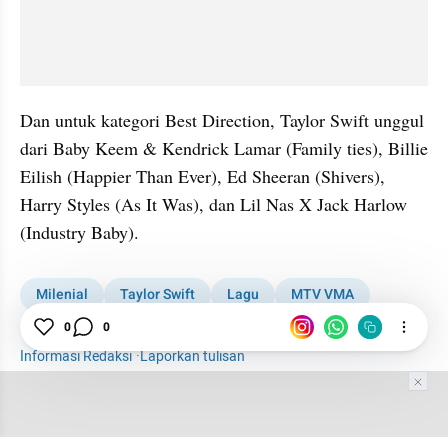
Dan untuk kategori Best Direction, Taylor Swift unggul 
dari Baby Keem & Kendrick Lamar (Family ties), Billie 
Eilish (Happier Than Ever), Ed Sheeran (Shivers), 
Harry Styles (As It Was), dan Lil Nas X Jack Harlow 
(Industry Baby).
Milenial
Taylor Swift
Lagu
MTV VMA
Doja Cat
MTV
Billie Eilish
0
0
Informasi Redaksi
·
Laporkan tulisan
Tim Editor
Editor Section