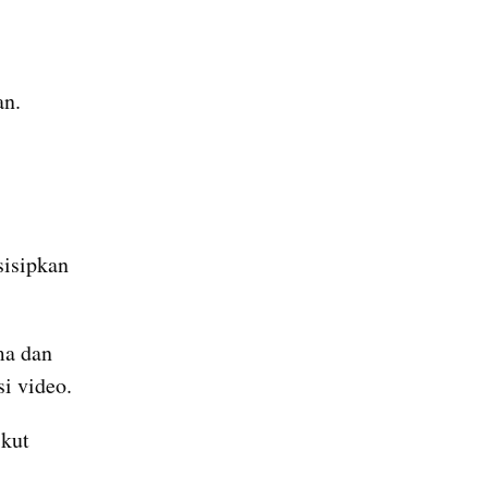
an.
isipkan 
a dan 
i video.
- Karya bisa dikirimkan dengan mengisi formulir pendaftaran berikut 