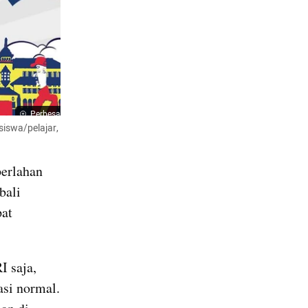
Perbesar
swa/pelajar, 
erlahan 
ali 
at 
 saja, 
si normal. 