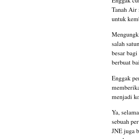
Enggak cu
Tanah Air 
untuk kem
Mengungka
salah satu
besar bagi
berbuat ba
Enggak per
memberikan
menjadi k
Ya, selama
sebuah per
JNE juga b