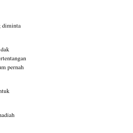
 diminta 
dak 
rtentangan 
um pernah 
tuk 
adiah 