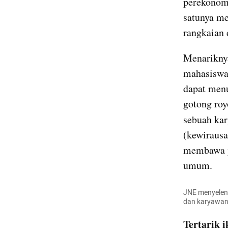
perekonomi
satunya me
rangkaian 
Menariknya
mahasiswa/
dapat menu
gotong roy
sebuah kar
(kewirausa
membawa pes
umum.
JNE menyeleng
dan karyawan
Tertarik 