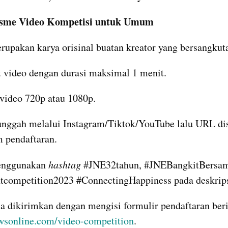
isme Video Kompetisi untuk Umum
rupakan karya orisinal buatan kreator yang bersangkut
 video dengan durasi maksimal 1 menit.
 video 720p atau 1080p.
unggah melalui Instagram/Tiktok/YouTube lalu URL dis
 pendaftaran.
enggunakan 
hashtag
 #JNE32tahun, #JNEBangkitBersam
tcompetition2023 #ConnectingHappiness pada deskrips
ewsonline.com/video-competition
.