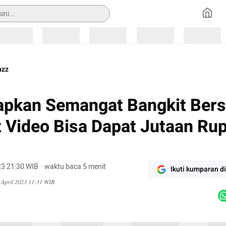
Loading
Loading
Loading
Loading
Loading
uzz
apkan Semangat Bangkit Ber
 Video Bisa Dapat Jutaan Rup
23 21:30 WIB
·
waktu baca 5 menit
Ikuti kumparan d
 April 2023 11:31 WIB