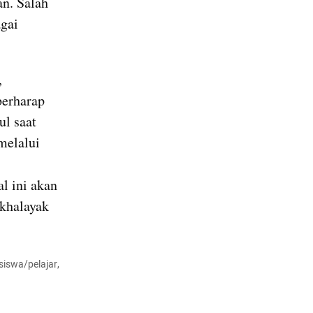
n. Salah 
gai 
 
erharap 
l saat 
elalui 
 ini akan 
khalayak 
swa/pelajar, 