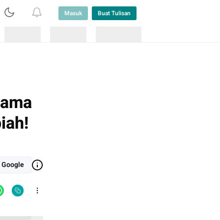
Masuk
Buat Tulisan
Loading
Loading
Lainnya
sama
iah!
i Google