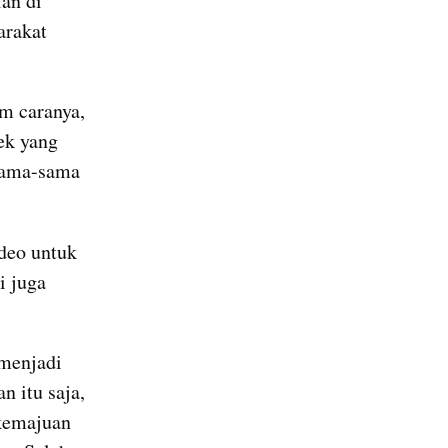
n di 
rakat 
 caranya, 
ek yang 
sama-sama 
deo untuk 
 juga 
menjadi 
 itu saja, 
kemajuan 