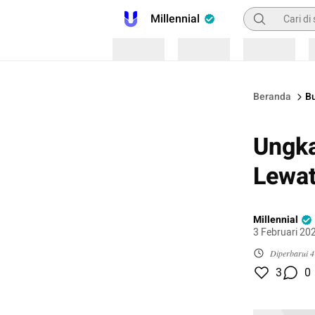
Pencarian
Millennial
Loading
Loading
Loading
Beranda
B
Ungk
Lewat
Millennial
3 Februari 20
Diperbarui
4
3
0