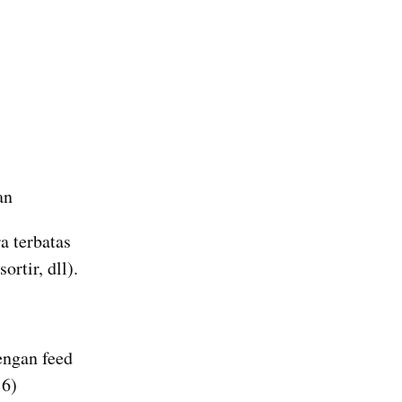
an
 terbatas 
rtir, dll).
ngan feed 
16)