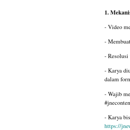
1. Mekan
- Video me
- Membuat
- Resolusi
- Karya di
dalam form
- Wajib m
#jneconten
https://jn