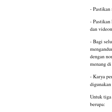
- Pastikan
- Pastikan
dan videon
- Bagi sel
mengandung
dengan nor
menang di 
- Karya pe
digunakan 
Untuk tig
berupa: