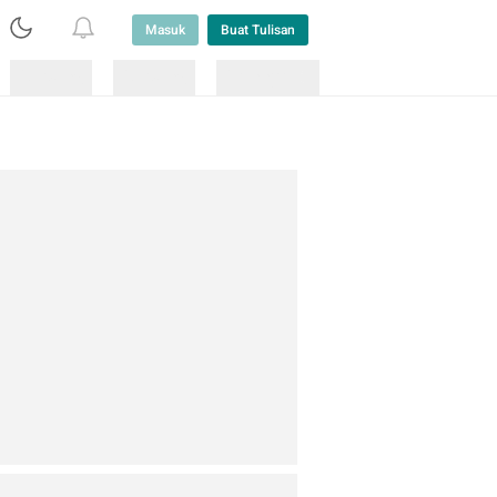
Masuk
Buat Tulisan
Loading
Loading
Lainnya