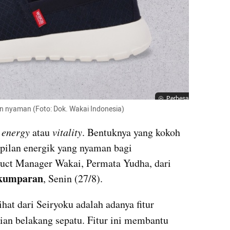
Perbesar
an nyaman (Foto: Dok. Wakai Indonesia)
 
energy
 atau 
vitality
. Bentuknya yang kokoh 
ilan energik yang nyaman bagi 
duct Manager Wakai, Permata Yudha, dari 
kumparan
, Senin (27/8).
Salah satu inovasi yang bisa dilihat dari Seiryoku adalah adanya fitur 
ian belakang sepatu. Fitur ini membantu 