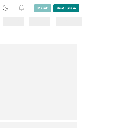
Masuk
Buat Tulisan
Loading
Loading
Lainnya