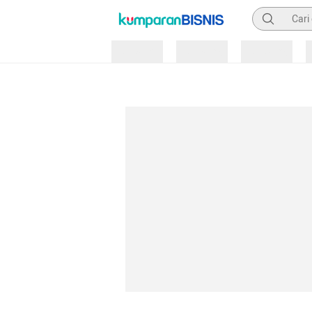
Pencarian
Loading
Loading
Loading