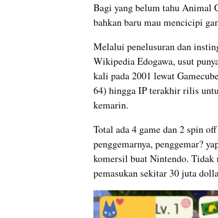
Bagi yang belum tahu Animal Cr
bahkan baru mau mencicipi game in
Melalui penelusuran dan insting
Wikipedia Edogawa, usut punya 
kali pada 2001 lewat Gamecube
64) hingga IP terakhir rilis un
kemarin.
Total ada 4 game dan 2 spin off
penggemarnya, penggemar? yap,
komersil buat Nintendo. Tidak 
pemasukan sekitar 30 juta dolla