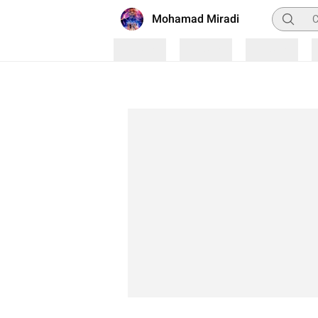
Pencaria
Mohamad Miradi
Loading
Loading
Loading