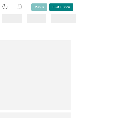
Masuk
Buat Tulisan
Loading
Loading
Lainnya