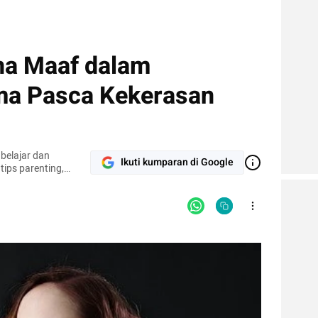
a Maaf dalam
ma Pasca Kekerasan
belajar dan
Ikuti kumparan di Google
tips parenting,
yang mudah dipahami