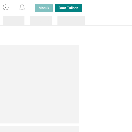
Masuk
Buat Tulisan
Loading
Loading
Lainnya