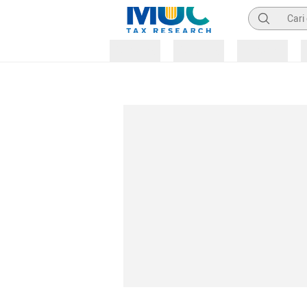
Pencarian
Loading
Loading
Loading