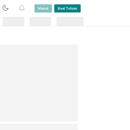
Masuk
Buat Tulisan
Loading
Loading
Lainnya