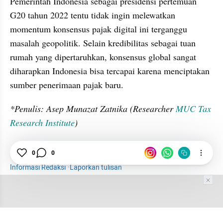
Pemerintah Indonesia sebagai presidensi pertemuan 
G20 tahun 2022 tentu tidak ingin melewatkan 
momentum konsensus pajak digital ini terganggu 
masalah geopolitik. Selain kredibilitas sebagai tuan 
rumah yang dipertaruhkan, konsensus global sangat 
diharapkan Indonesia bisa tercapai karena menciptakan 
sumber penerimaan pajak baru.
*Penulis: Asep Munazat Zatnika (Researcher 
MUC Tax 
Research Institute
)
Pajak
Digital
Globalisasi
0
0
Informasi Redaksi
·
Laporkan tulisan
Tim Editor
Editor Section