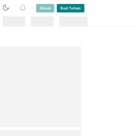
Masuk
Buat Tulisan
Loading
Loading
Lainnya