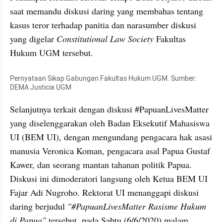
saat memandu diskusi daring yang membahas tentang 
kasus teror terhadap panitia dan narasumber diskusi 
yang digelar 
Constitutional Law Society
 Fakultas 
Hukum UGM tersebut. 
Pernyataan Sikap Gabungan Fakultas Hukum UGM. Sumber: 
DEMA Justicia UGM
Selanjutnya terkait dengan diskusi #PapuanLivesMatter 
yang diselenggarakan oleh Badan Eksekutif Mahasiswa 
UI (BEM UI), dengan mengundang pengacara hak asasi 
manusia Veronica Koman, pengacara asal Papua Gustaf 
Kawer, dan seorang mantan tahanan politik Papua. 
Diskusi ini dimoderatori langsung oleh Ketua BEM UI 
Fajar Adi Nugroho. Rektorat UI menanggapi diskusi 
daring berjudul 
"#PapuanLivesMatter Rasisme Hukum 
di Papua"
 tersebut, pada Sabtu (6/6/2020) malam.  