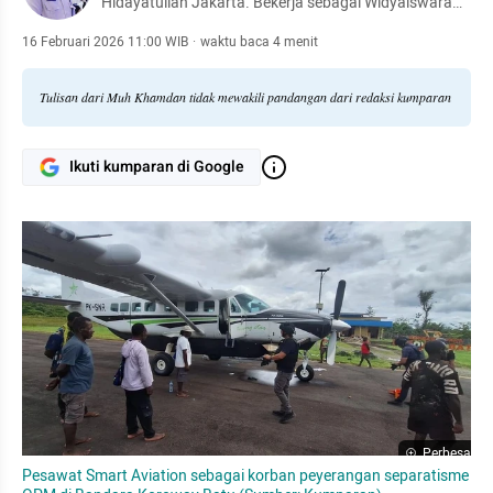
Hidayatullah Jakarta. Bekerja sebagai Widyaiswara
Balai Pelatihan Hukum (Bapelkum) Semarang,
Kementerian Hukum
16 Februari 2026 11:00 WIB
·
waktu baca 4 menit
Tulisan dari Muh Khamdan tidak mewakili pandangan dari redaksi kumparan
Ikuti kumparan di Google
Perbesar
Pesawat Smart Aviation sebagai korban peyerangan separatisme 