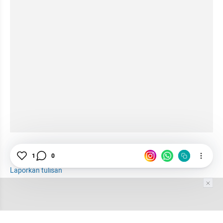
NU
Pagar Nusa
1
0
Laporkan tulisan
Tim Editor
Editor Section