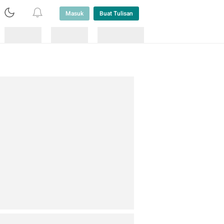
Masuk
Buat Tulisan
Loading
Loading
Lainnya