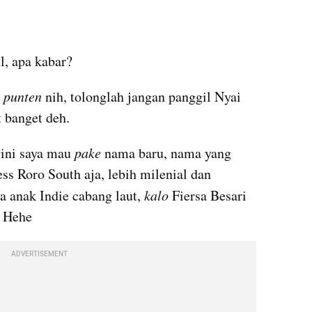
l, apa kabar?
 
punten
 nih, tolonglah jangan panggil Nyai 
t
 banget deh. 
ini saya mau 
pake 
nama baru, nama yang 
lebih lentur gitu. Panggil Princess Roro South aja, lebih milenial dan 
ya anak Indie cabang laut,
 kalo 
Fiersa
 Besari 
. Hehe
ADVERTISEMENT