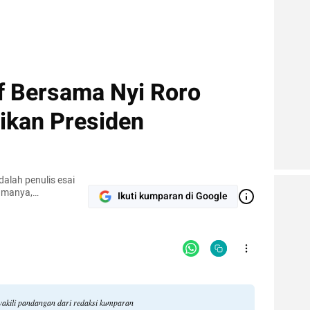
f Bersama Nyi Roro
tikan Presiden
lah penulis esai
tamanya,
Ikuti kumparan di Google
 Hussein (Buku
i Emerging Writers di
tival 2022.
akili pandangan dari redaksi kumparan