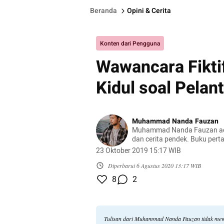
Beranda
Opini & Cerita
Konten dari Pengguna
Wawancara Fikti
Kidul soal Pelan
Muhammad Nanda Fauzan
Muhammad Nanda Fauzan ada
dan cerita pendek. Buku per
Persembunyian Terakhir Ilyas
23 Oktober 2019 15:17 WIB
Mojok, 2022). Terpilih sebaga
Ubud Writers and Readers Fes
Diperbarui
6 Agustus 2020 13:17 WIB
8
2
Tulisan dari Muhammad Nanda Fauzan tidak mew