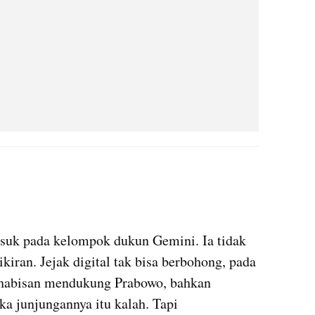
X post embed
asuk pada kelompok dukun 
Gemini
. Ia tidak 
iran. Jejak digital tak bisa berbohong, pada 
habisan mendukung Prabowo, bahkan 
ka 
junjungannya
 itu kalah. Tapi 