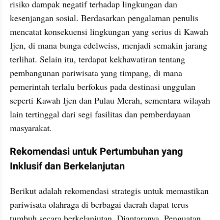
risiko dampak negatif terhadap lingkungan dan 
kesenjangan sosial. Berdasarkan pengalaman penulis 
mencatat konsekuensi lingkungan yang serius di Kawah 
Ijen, di mana bunga edelweiss, menjadi semakin jarang 
terlihat. Selain itu, terdapat kekhawatiran tentang 
pembangunan pariwisata yang timpang, di mana 
pemerintah terlalu berfokus pada destinasi unggulan 
seperti Kawah Ijen dan Pulau Merah, sementara wilayah 
lain tertinggal dari segi fasilitas dan pemberdayaan 
masyarakat.
Rekomendasi untuk Pertumbuhan yang 
Inklusif dan Berkelanjutan
Berikut adalah rekomendasi strategis untuk memastikan 
pariwisata olahraga di berbagai daerah dapat terus 
tumbuh secara berkelanjutan. Diantaranya  Penguatan 