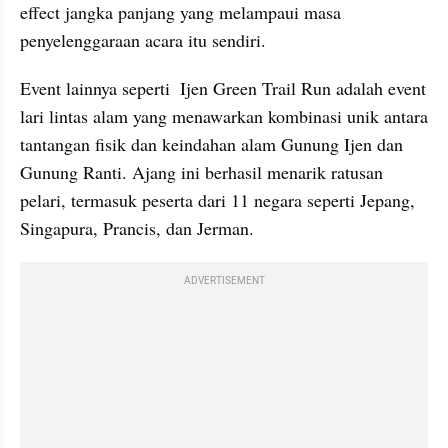
effect jangka panjang yang melampaui masa 
penyelenggaraan acara itu sendiri.
Event lainnya seperti  Ijen Green Trail Run adalah event 
lari lintas alam yang menawarkan kombinasi unik antara 
tantangan fisik dan keindahan alam Gunung Ijen dan 
Gunung Ranti. Ajang ini berhasil menarik ratusan 
pelari, termasuk peserta dari 11 negara seperti Jepang, 
Singapura, Prancis, dan Jerman. 
ADVERTISEMENT