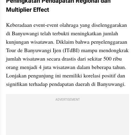
Peningkatan Pendapatan Regional dan 
Multiplier Effect
Keberadaan event-event olahraga yang diselenggarakan 
di Banyuwangi telah terbukti meningkatkan jumlah 
kunjungan wisatawan. Diklaim bahwa penyelenggaraan 
Tour de Banyuwangi Ijen (ITdBI) mampu mendongkrak 
jumlah wisatawan secara drastis dari sekitar 500 ribu 
orang menjadi 4 juta wisatawan dalam beberapa tahun. 
Lonjakan pengunjung ini memiliki korelasi positif dan 
signifikan terhadap pendapatan daerah di Banyuwangi. 
ADVERTISEMENT