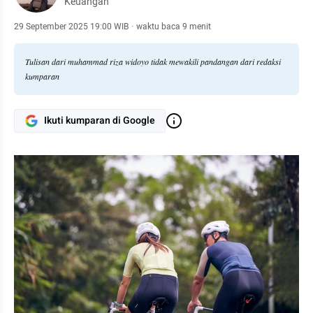
Keuangan
29 September 2025 19:00 WIB
·
waktu baca 9 menit
Tulisan dari muhammad riza widoyo tidak mewakili pandangan dari redaksi
kumparan
Ikuti kumparan di Google