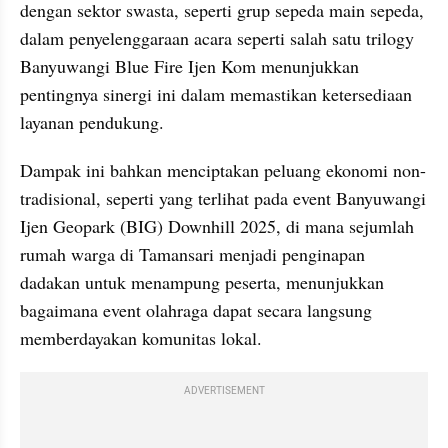
dengan sektor swasta, seperti grup sepeda main sepeda, 
dalam penyelenggaraan acara seperti salah satu trilogy 
Banyuwangi Blue Fire Ijen Kom menunjukkan 
pentingnya sinergi ini dalam memastikan ketersediaan 
layanan pendukung. 
Dampak ini bahkan menciptakan peluang ekonomi non-
tradisional, seperti yang terlihat pada event Banyuwangi 
Ijen Geopark (BIG) Downhill 2025, di mana sejumlah 
rumah warga di Tamansari menjadi penginapan 
dadakan untuk menampung peserta, menunjukkan 
bagaimana event olahraga dapat secara langsung 
memberdayakan komunitas lokal. 
ADVERTISEMENT