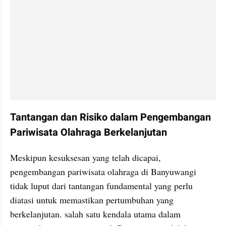
Tantangan dan Risiko dalam Pengembangan 
Pariwisata Olahraga Berkelanjutan
Meskipun kesuksesan yang telah dicapai, 
pengembangan pariwisata olahraga di Banyuwangi 
tidak luput dari tantangan fundamental yang perlu 
diatasi untuk memastikan pertumbuhan yang 
berkelanjutan. salah satu kendala utama dalam 