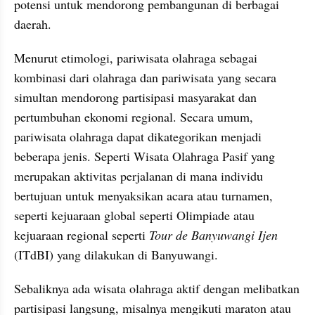
potensi untuk mendorong pembangunan di berbagai 
daerah.
Menurut etimologi, pariwisata olahraga sebagai 
kombinasi dari olahraga dan pariwisata yang secara 
simultan mendorong partisipasi masyarakat dan 
pertumbuhan ekonomi regional. Secara umum, 
pariwisata olahraga dapat dikategorikan menjadi 
beberapa jenis. Seperti Wisata Olahraga Pasif yang 
merupakan aktivitas perjalanan di mana individu 
bertujuan untuk menyaksikan acara atau turnamen, 
seperti kejuaraan global seperti Olimpiade atau 
kejuaraan regional seperti 
Tour de Banyuwangi Ijen
(ITdBI) yang dilakukan di Banyuwangi. 
Sebaliknya ada wisata olahraga aktif dengan melibatkan 
partisipasi langsung, misalnya mengikuti maraton atau 