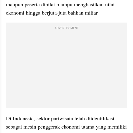
maupun peserta dinilai mampu menghasilkan nilai 
ekonomi hingga berjuta-juta bahkan miliar. 
ADVERTISEMENT
Di Indonesia, sektor pariwisata telah diidentifikasi 
sebagai mesin penggerak ekonomi utama yang memiliki 