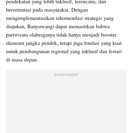
pendekatan yang lebih inklusif, terencana, dan 
berorientasi pada masyarakat. Dengan 
mengimplementasikan rekomendasi strategis yang 
diajukan, Banyuwangi dapat memastikan bahwa 
pariwisata olahraganya tidak hanya menjadi booster 
ekonomi jangka pendek, tetapi juga fondasi yang kuat 
untuk pembangunan regional yang inklusif dan lestari 
di masa depan.
ADVERTISEMENT