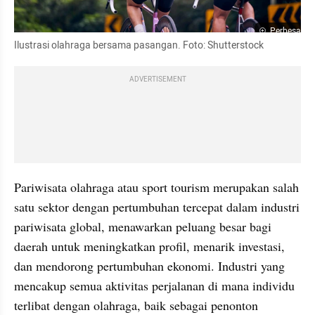
Perbesar
Ilustrasi olahraga bersama pasangan. Foto: Shutterstock
ADVERTISEMENT
Pariwisata olahraga atau sport tourism merupakan salah 
satu sektor dengan pertumbuhan tercepat dalam industri 
pariwisata global, menawarkan peluang besar bagi 
daerah untuk meningkatkan profil, menarik investasi, 
dan mendorong pertumbuhan ekonomi. Industri yang 
mencakup semua aktivitas perjalanan di mana individu 
terlibat dengan olahraga, baik sebagai penonton 