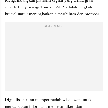
seperti Banyuwangi Tourism APP, adalah langkah 
krusial untuk meningkatkan aksesibilitas dan promosi. 
ADVERTISEMENT
Digitalisasi akan mempermudah wisatawan untuk 
mendapatkan informasi, memesan tiket, dan 