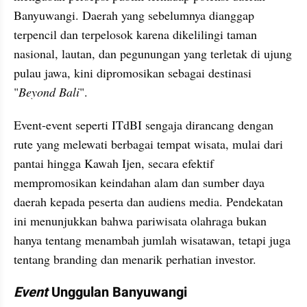
Banyuwangi. Daerah yang sebelumnya dianggap 
terpencil dan terpelosok karena dikelilingi taman 
nasional, lautan, dan pegunungan yang terletak di ujung 
pulau jawa, kini dipromosikan sebagai destinasi 
"
Beyond Bali
". 
Event-event seperti ITdBI sengaja dirancang dengan 
rute yang melewati berbagai tempat wisata, mulai dari 
pantai hingga Kawah Ijen, secara efektif 
mempromosikan keindahan alam dan sumber daya 
daerah kepada peserta dan audiens media. Pendekatan 
ini menunjukkan bahwa pariwisata olahraga bukan 
hanya tentang menambah jumlah wisatawan, tetapi juga 
tentang branding dan menarik perhatian investor.
Event 
Unggulan Banyuwangi