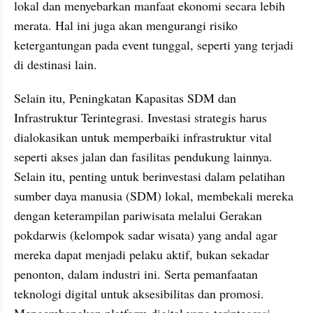
lokal dan menyebarkan manfaat ekonomi secara lebih 
merata. Hal ini juga akan mengurangi risiko 
ketergantungan pada event tunggal, seperti yang terjadi 
di destinasi lain.
Selain itu, Peningkatan Kapasitas SDM dan 
Infrastruktur Terintegrasi. Investasi strategis harus 
dialokasikan untuk memperbaiki infrastruktur vital 
seperti akses jalan dan fasilitas pendukung lainnya. 
Selain itu, penting untuk berinvestasi dalam pelatihan 
sumber daya manusia (SDM) lokal, membekali mereka 
dengan keterampilan pariwisata melalui Gerakan 
pokdarwis (kelompok sadar wisata) yang andal agar 
mereka dapat menjadi pelaku aktif, bukan sekadar 
penonton, dalam industri ini. Serta pemanfaatan 
teknologi digital untuk aksesibilitas dan promosi. 
Mengembangkan platform digital yang terintegrasi, 