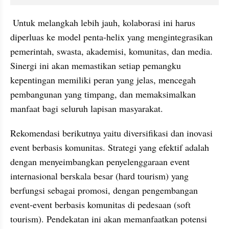
 Untuk melangkah lebih jauh, kolaborasi ini harus 
diperluas ke model penta-helix yang mengintegrasikan 
pemerintah, swasta, akademisi, komunitas, dan media. 
Sinergi ini akan memastikan setiap pemangku 
kepentingan memiliki peran yang jelas, mencegah 
pembangunan yang timpang, dan memaksimalkan 
manfaat bagi seluruh lapisan masyarakat.
Rekomendasi berikutnya yaitu diversifikasi dan inovasi 
event berbasis komunitas. Strategi yang efektif adalah 
dengan menyeimbangkan penyelenggaraan event 
internasional berskala besar (hard tourism) yang 
berfungsi sebagai promosi, dengan pengembangan 
event-event berbasis komunitas di pedesaan (soft 
tourism). Pendekatan ini akan memanfaatkan potensi 