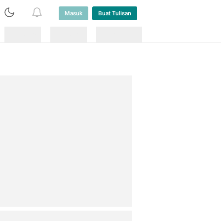
Masuk
Buat Tulisan
Loading
Loading
Lainnya