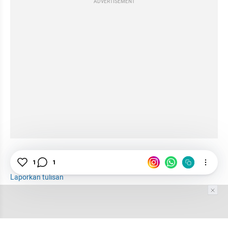
ADVERTISEMENT
Chinatown
Generasi Milenial
Culture Spot
1
1
Laporkan tulisan
Tim Editor
Editor Section