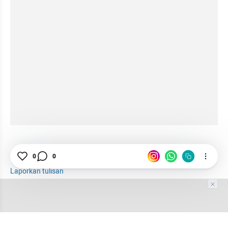
0
0
Laporkan tulisan
Tim Editor
Editor Section