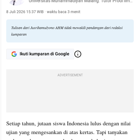
Universitas Muhammadiyah Malang. Tutor Prodi Ilmu
Hukum FHISIP Universitas Terbuka. Mahasiswa
Doktoral Ilmu Hukum Univeritas Brawijaya Malang.
8 Juli 2026 15:37 WIB
·
waktu baca 3 menit
Mediator Bersertifikat. /@penakaryajf (tiktok)
Tulisan dari Jusrihamulyono AHM tidak mewakili pandangan dari redaksi
kumparan
Ikuti kumparan di Google
ADVERTISEMENT
Setiap tahun, jutaan siswa Indonesia lulus dengan nilai 
ujian yang mengesankan di atas kertas. Tapi tanyakan 