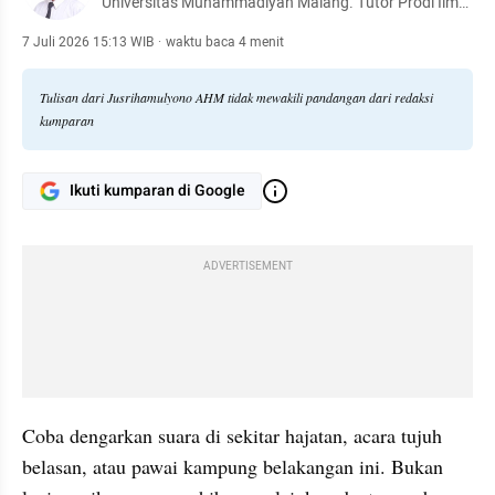
Universitas Muhammadiyah Malang. Tutor Prodi Ilmu
Hukum FHISIP Universitas Terbuka. Mahasiswa
Doktoral Ilmu Hukum Univeritas Brawijaya Malang.
7 Juli 2026 15:13 WIB
·
waktu baca 4 menit
Mediator Bersertifikat. /@penakaryajf (tiktok)
Tulisan dari Jusrihamulyono AHM tidak mewakili pandangan dari redaksi
kumparan
Ikuti kumparan di Google
ADVERTISEMENT
Coba dengarkan suara di sekitar hajatan, acara tujuh 
belasan, atau pawai kampung belakangan ini. Bukan 