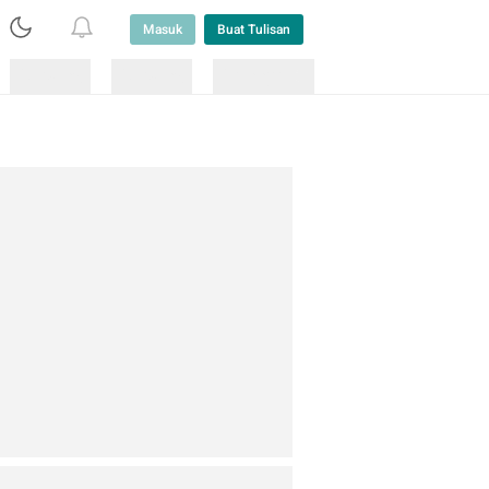
Masuk
Buat Tulisan
Loading
Loading
Lainnya