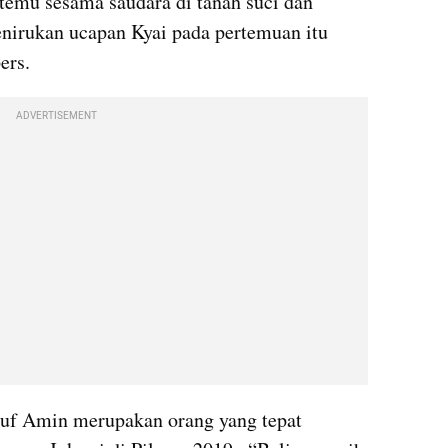
temu sesama saudara di tanah suci dan 
nirukan ucapan Kyai pada pertemuan itu 
ers.
ADVERTISEMENT