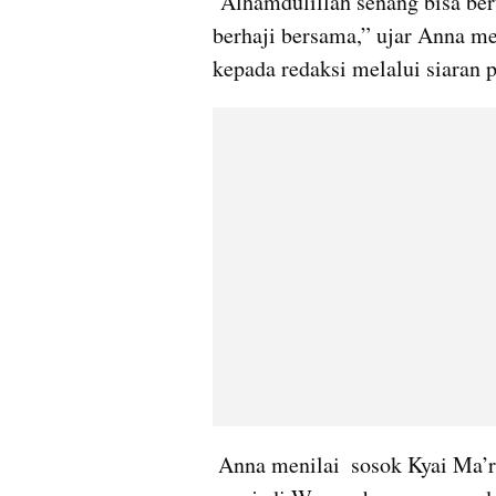
“Alhamdulillah senang bisa ber
berhaji bersama,” ujar Anna me
kepada redaksi melalui siaran p
 Anna menilai  sosok Kyai Ma’ruf Amin merupakan orang yang tepat 