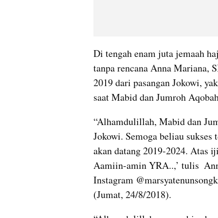
Di tengah enam juta jemaah haji
tanpa rencana Anna Mariana, S
2019 dari pasangan Jokowi, yakn
saat Mabid dan Jumroh Aqobah
“Alhamdulillah, Mabid dan Ju
Jokowi. Semoga beliau sukses t
akan datang 2019-2024. Atas i
Aamiin-amin YRA..,’ tulis  Ann
Instagram @marsyatenunsongke
(Jumat, 24/8/2018).