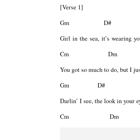
[Verse 1]
Gm                      D#
Girl in the sea, it’s wearing 
Cm                         Dm
You got so much to do, but I ju
Gm                  D#
Darlin’ I see, the look in your e
Cm                          Dm