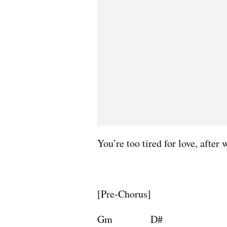
You’re too tired for love, after 
[Pre-Chorus]
Gm               D#