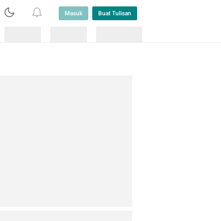
Masuk
Buat Tulisan
Loading
Loading
Lainnya