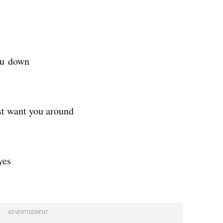
you down
st want you around
yes
ADVERTISEMENT