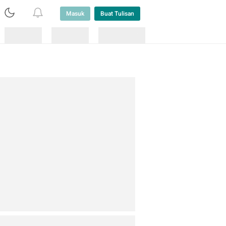
Masuk
Buat Tulisan
Loading
Loading
Lainnya