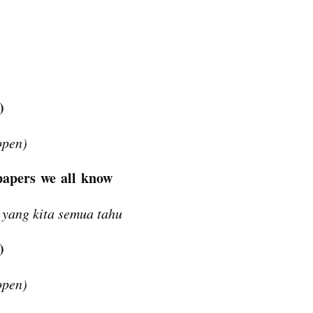
)
open)
papers we all know
 yang kita semua tahu
)
open)