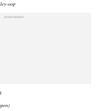
lley-oop
ADVERTISEMENT
)
open)