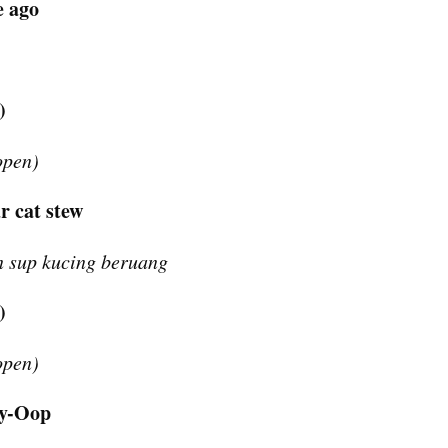
e ago
)
open)
r cat stew
n sup kucing beruang
)
open)
ey-Oop