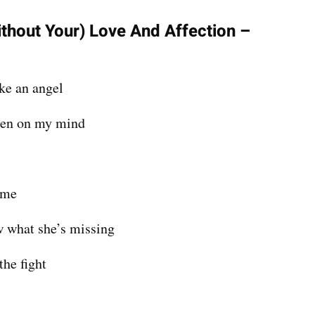
ithout Your) Love And Affection – 
ke an angel
been on my mind
ime
w what she’s missing
the fight