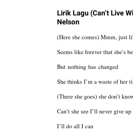
Lirik Lagu (Can’t Live W
Nelson
(Here she comes) Mmm, just li
Seems like forever that she’s 
But nothing has changed
She thinks I’m a waste of her t
(There she goes) she don’t kno
Can’t she see I’ll never give up 
I’ll do all I can