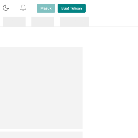
Masuk
Buat Tulisan
Loading
Loading
Lainnya