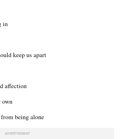
g in
hould keep us apart
nd affection
y own
e from being alone
ADVERTISEMENT