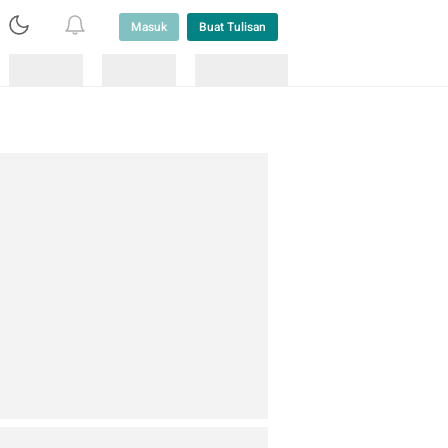
Masuk
Buat Tulisan
Loading
Loading
Lainnya