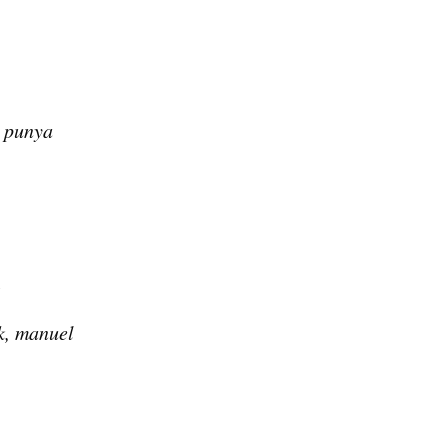
u punya
l
k, manuel