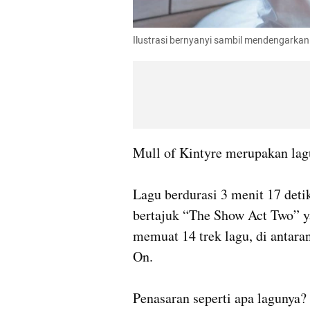
Ilustrasi bernyanyi sambil mendengarka
Mull of Kintyre merupakan lagu
Lagu berdurasi 3 menit 17 deti
bertajuk “The Show Act Two” ya
memuat 14 trek lagu, di antara
On.

Penasaran seperti apa lagunya? 