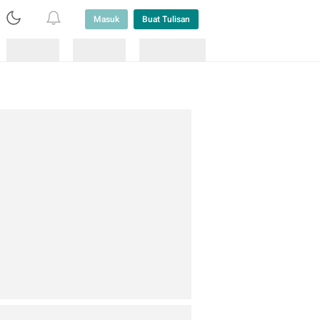
Masuk
Buat Tulisan
Loading
Loading
Lainnya