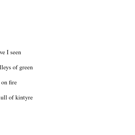
ve I seen
lleys of green
 on fire
ull of kintyre