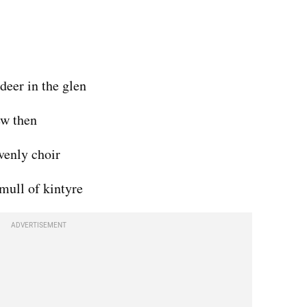
deer in the glen
ew then
venly choir
 mull of kintyre
ADVERTISEMENT