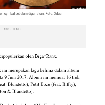
Perbesar
ch cymbal sebelum digunakan. Foto: Odua 
ADVERTISEMENT
ipopulerkan oleh Biga*Ranx. 

k ini merupakan lagu kelima dalam album 
ada 9 Juni 2017. Album ini memuat 16 trek 
t. Blundetto), Petit Boze (feat. Biffty), 
on & Blundetto).
