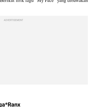
 Berikut lirik lagu “My Face” yang dibawakan 
ADVERTISEMENT
iga*Ranx