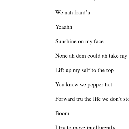
We nah fraid’a 
Yeaahh 
Sunshine on my face 
None ah dem could ah take my 
Lift up my self to the top 
You know we pepper hot 
Forward tru the life we don’t st
Boom
I try to move intelligently 