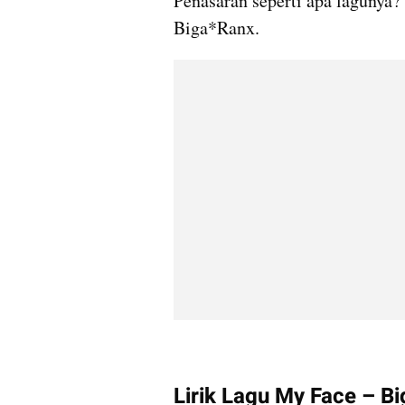
Penasaran seperti apa lagunya?
Biga*Ranx.
Lirik Lagu My Face – B