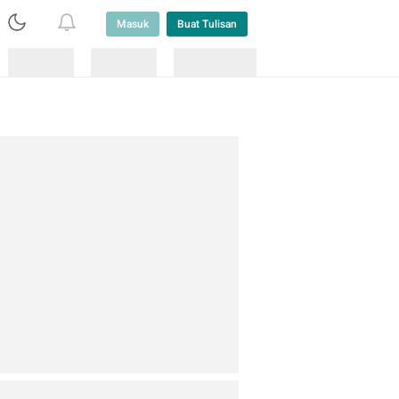
Masuk
Buat Tulisan
Loading
Loading
Lainnya