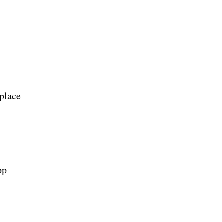
place
op