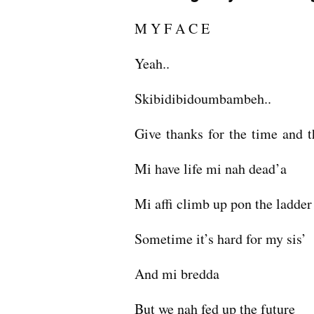
M Y F A C E
Yeah..
Skibidibidoumbambeh..
Give thanks for the time and t
Mi have life mi nah dead’a 
Mi affi climb up pon the ladder
Sometime it’s hard for my sis’ 
And mi bredda 
But we nah fed up the future 