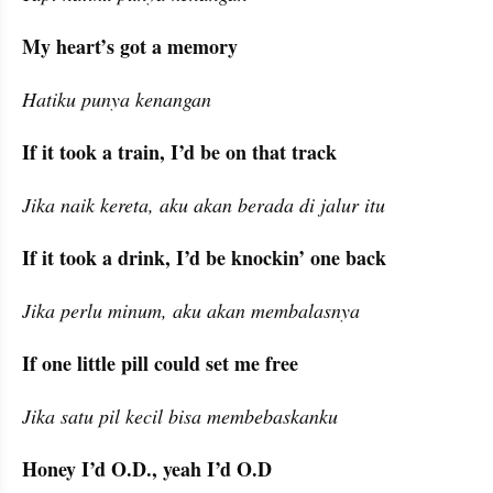
My heart’s got a memory
Hatiku punya kenangan
If it took a train, I’d be on that track
Jika naik kereta, aku akan berada di jalur itu
If it took a drink, I’d be knockin’ one back
Jika perlu minum, aku akan membalasnya
If one little pill could set me free
Jika satu pil kecil bisa membebaskanku
Honey I’d O.D., yeah I’d O.D