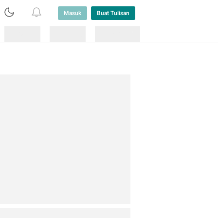
Masuk
Buat Tulisan
Loading
Loading
Lainnya