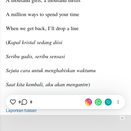
A thousand girls, a thousand thrills
A million ways to spend your time
When we get back, I’ll drop a line
(
Kapal kristal sedang diisi
Seribu gadis, seribu sensasi
Sejuta cara untuk menghabiskan waktumu
Saat kita kembali, aku akan mengantre
)
Lirik Lagu
0
0
Laporkan tulisan
Tim Editor
Editor Section