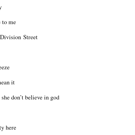
y
e to me
 Division Street
eeze
mean it
 she don’t believe in god
ty here