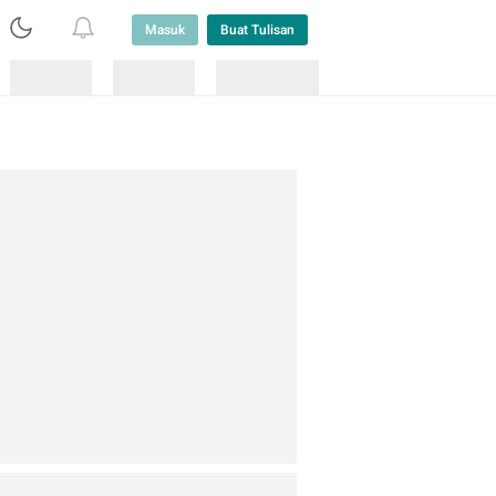
Masuk
Buat Tulisan
Loading
Loading
Lainnya