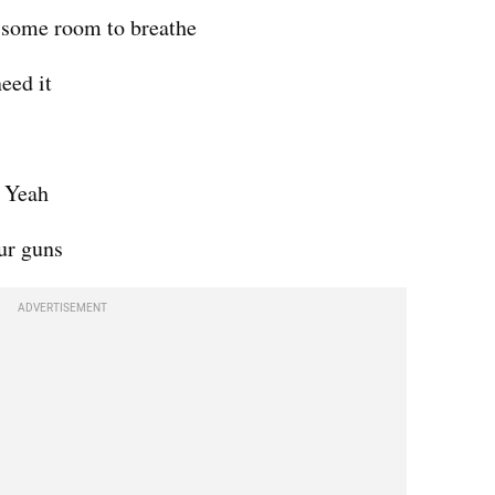
 some room to breathe
eed it
? Yeah
ur guns
ADVERTISEMENT