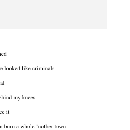
ned
e looked like criminals
cal
behind my knees
ee it
n burn a whole ‘nother town