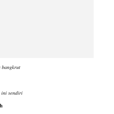
u bangkrut
ini sendiri
oh