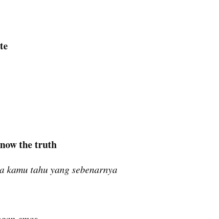
te
know the truth
ika kamu tahu yang sebenarnya
ngan emas