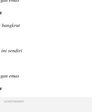
e
u bangkrut
ini sendiri
ngan emas
e
ADVERTISEMENT