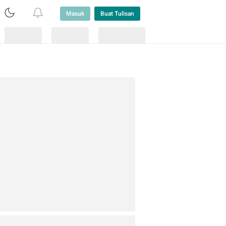
Masuk
Buat Tulisan
Loading
Loading
Lainnya