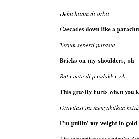
Debu hitam di orbit
Cascades down like a parachu
Terjun seperti parasut
Bricks on my shoulders, oh
Batu bata di pundakku, oh
This gravity hurts when you 
Gravitasi ini menyakitkan ket
I’m pullin’ my weight in gold
Aku menarik berat badanku de