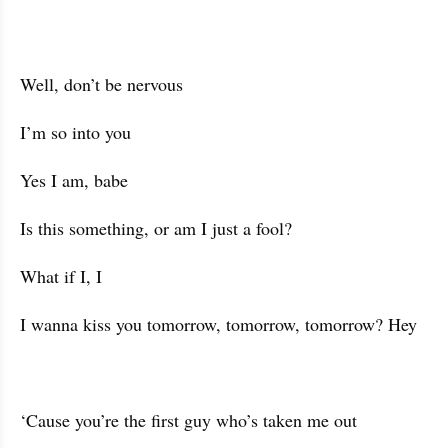
Well, don’t be nervous
I’m so into you
Yes I am, babe
Is this something, or am I just a fool?
What if I, I
I wanna kiss you tomorrow, tomorrow, tomorrow? Hey
‘Cause you’re the first guy who’s taken me out