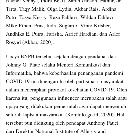
Rachel Vennya, Indra Bekti, Sarah Gibson, Fathur, dr 
Tirta, Taqy Malik, Olga Lydia, Akbar Rais, Ardina 
Putri, Tasya Kissty, Reza Pahlevi, Wildan Fahlevi, 
Mike Ethan, Pras, Indra Sugiarto, Vinto Krisber, 
Andhika E. Putra, Farisha, Arrief Hardian, dan Arief 
Rosyid (Akbar, 2020).
Upaya BNPB tersebut sejalan dengan pendapat dari 
Johnny G. Plate selaku Menteri Komunikasi dan 
Informatika, bahwa keberhasilan penanganan pandemi 
COVID-19 ini dipengaruhi oleh partisipasi masyarakat 
dalam menerapkan protokol kesehatan COVID-19. Oleh 
karena itu, penggunaan influencer merupakan salah satu 
upaya yang dilakukan pemerintah agar dapat menyentuh 
seluruh lapisan masyarakat (Kominfo.go.id, 2020). Hal 
tersebut pun didukung oleh pendapat Anthony Fauci 
dari Direktur National Institute of Allergy and 