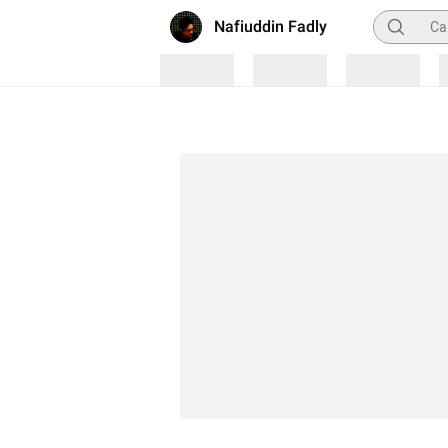
Pencarian
Nafiuddin Fadly
Loading
Loading
Loading