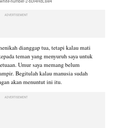
-white-number-2-bDI4HdLsIe4
ADVERTISEMENT
nikah dianggap tua, tetapi kalau mati 
kepada teman yang menyuruh saya untuk 
ketuaan. Umur saya memang belum 
hampir. Begitulah kalau manusia sudah 
gan akan menuntut ini itu.
ADVERTISEMENT