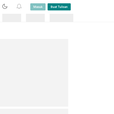
Masuk
Buat Tulisan
Loading
Loading
Lainnya