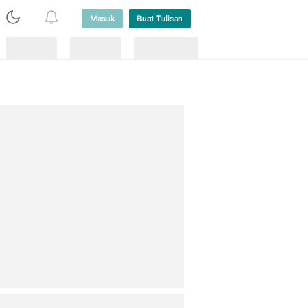
Masuk
Buat Tulisan
Loading
Loading
Lainnya