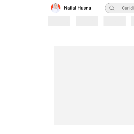
Pencarian
Nailal Husna
Loading
Loading
Loading