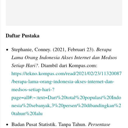
Daftar Pustaka
Stephanie, Conney. (2021, Februari 23). 
Berapa 
Lama Orang Indonesia Akses Internet dan Medsos 
Setiap Hari?
. Diambil dari Kompas.com: 
https://tekno.kompas.com/read/2021/02/23/11320087
/berapa-lama-orang-indonesia-akses-internet-dan-
medsos-setiap-hari-?
page=all#:~:text=Dari%20total%20populasi%20Indo
nesia%20sebanyak,3%20persen%20dibandingkan%2
0tahun%20lalu
Badan Pusat Statistik. Tanpa Tahun. 
Persentase 