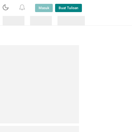
Masuk
Buat Tulisan
Loading
Loading
Lainnya