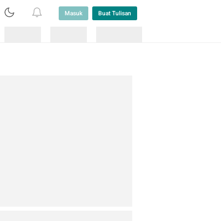
Masuk
Buat Tulisan
Loading
Loading
Lainnya