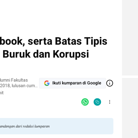
ook, serta Batas Tipis
n Buruk dan Korupsi
lumni Fakultas
Ikuti kumparan di Google
 2018, lulusan cum
asi FH UI. Ia
it
um dan kebijakan
 pandangan dari redaksi kumparan