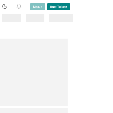
Masuk
Buat Tulisan
Loading
Loading
Lainnya