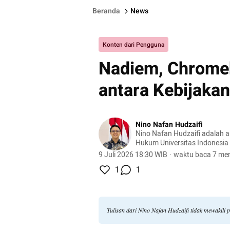
Beranda
News
Konten dari Pengguna
Nadiem, Chromeb
antara Kebijaka
Nino Nafan Hudzaifi
Nino Nafan Hudzaifi adalah a
Hukum Universitas Indonesia
laude dan Mahasiswa Berprest
9 Juli 2026 18:30 WIB
·
waktu baca 7 men
berpengalaman di bidang huk
1
1
publik.
Tulisan dari Nino Nafan Hudzaifi tidak mewakili