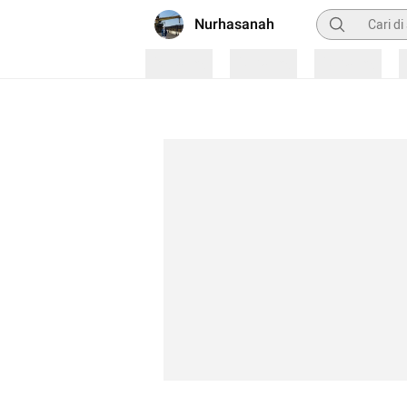
Pencarian
Nurhasanah
Loading
Loading
Loading