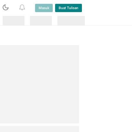
Masuk
Buat Tulisan
Loading
Loading
Lainnya