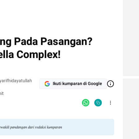
ung Pada Pasangan?
lla Complex!
yarifhidayatullah
Ikuti kumparan di Google
it
mewakili pandangan dari redaksi kumparan