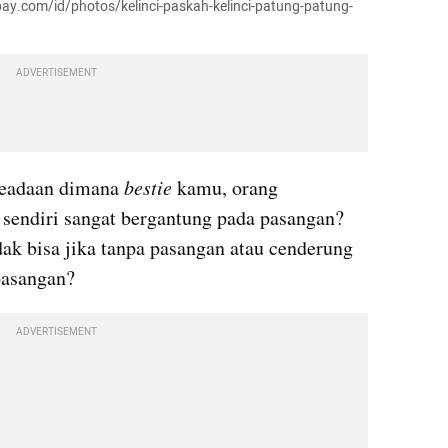
abay.com/id/photos/kelinci-paskah-kelinci-patung-patung-
ADVERTISEMENT
eadaan dimana 
bestie 
kamu, orang 
sendiri sangat bergantung pada pasangan? 
ak bisa jika tanpa pasangan atau cenderung 
pasangan?
ADVERTISEMENT