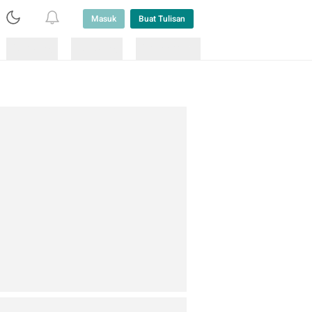
Masuk
Buat Tulisan
Loading
Loading
Lainnya