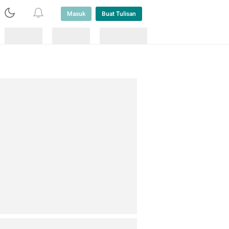
Masuk
Buat Tulisan
Loading
Loading
Lainnya