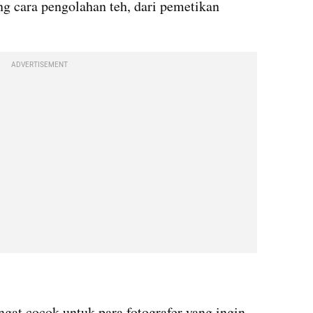
ng cara pengolahan teh, dari pemetikan 
ADVERTISEMENT
gat cocok untuk para fotografer yang ingin 