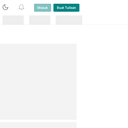
Masuk
Buat Tulisan
Loading
Loading
Lainnya