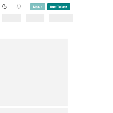
Masuk
Buat Tulisan
Loading
Loading
Lainnya