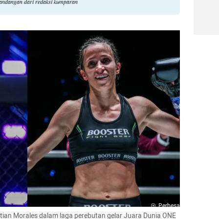
pandangan dari redaksi kumparan
Perbesar
tian Morales dalam laga perebutan gelar Juara Dunia ONE 