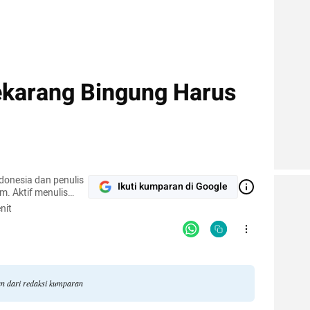
ekarang Bingung Harus
ndonesia dan penulis
Ikuti kumparan di Google
. Aktif menulis
 kampus, literasi,
nit
mena sosial.
an dari redaksi kumparan