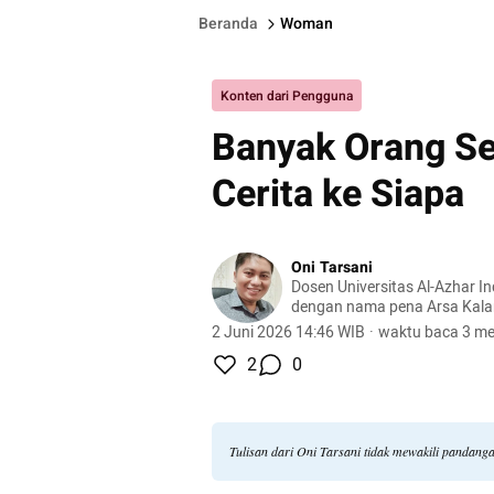
Beranda
Woman
Konten dari Pengguna
Banyak Orang S
Cerita ke Siapa
Oni Tarsani
Dosen Universitas Al-Azhar I
dengan nama pena Arsa Kalam
tentang pendidikan, kehidupan
2 Juni 2026 14:46 WIB
·
waktu baca 3 me
pengembangan diri, dan feno
2
0
Tulisan dari Oni Tarsani tidak mewakili pandang