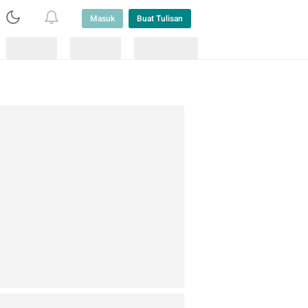
Masuk
Buat Tulisan
Loading
Loading
Lainnya