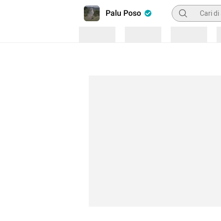
Pencarian
Palu Poso
Loading
Loading
Loading