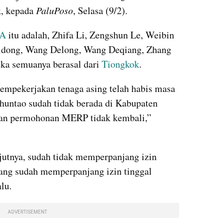
, kepada 
PaluPoso
, Selasa (9/2).
KA
 itu adalah, Zhifa Li, Zengshun Le, Weibin 
idong, Wang Delong, Wang Deqiang, Zhang 
ka semuanya berasal dari 
Tiongkok
.  
mpekerjakan tenaga asing telah habis masa 
huntao sudah tidak berada di Kabupaten 
an permohonan MERP tidak kembali,” 
utnya, sudah tidak memperpanjang izin 
ang sudah memperpanjang izin tinggal 
lu.
ADVERTISEMENT