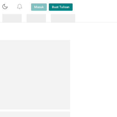
Masuk
Buat Tulisan
Loading
Loading
Lainnya