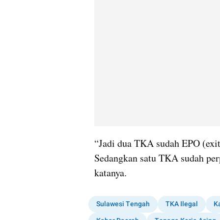
“Jadi dua TKA sudah EPO (exit 
Sedangkan satu TKA sudah perp
katanya.
Sulawesi Tengah
TKA Ilegal
K