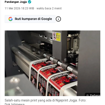
Pandangan Jogja
11 Mei 2026 18:23 WIB
·
waktu baca 2 menit
Ikuti kumparan di Google
Perbesar
Salah-satu mesin print yang ada di Ngeprint Jogja. Foto: 
Dok.Istimewa