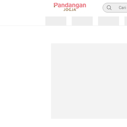
Pencarian
Loading
Loading
Loading