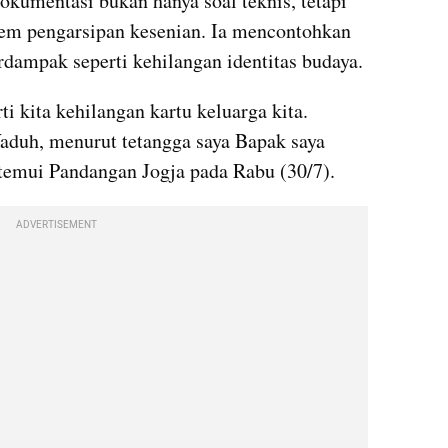
umentasi bukan hanya soal teknis, tetapi 
tem pengarsipan kesenian. Ia mencontohkan 
rdampak seperti kehilangan identitas budaya.
i kita kehilangan kartu keluarga kita. 
duh, menurut tetangga saya Bapak saya 
itemui Pandangan Jogja pada Rabu (30/7).
ADVERTISEMENT