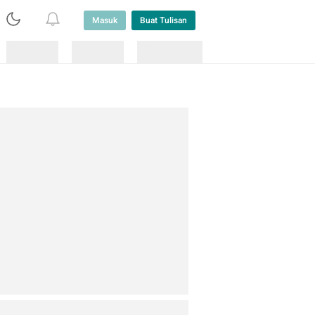
Masuk
Buat Tulisan
Loading
Loading
Lainnya