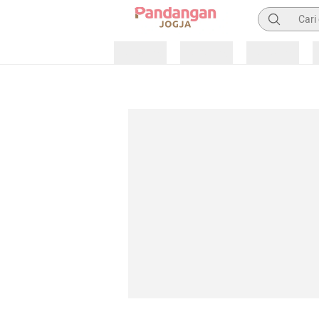
Pencarian
Loading
Loading
Loading