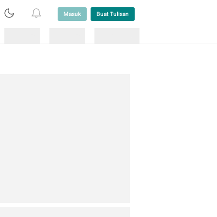
Masuk
Buat Tulisan
Loading
Loading
Lainnya