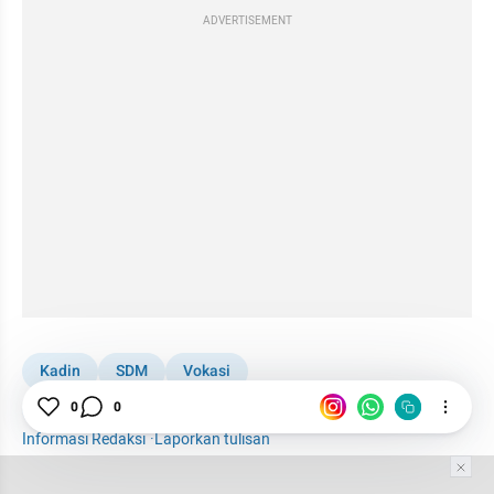
ADVERTISEMENT
Kadin
SDM
Vokasi
World Economic Forum 2026
0
0
Informasi Redaksi
·
Laporkan tulisan
Tim Editor
Editor Section